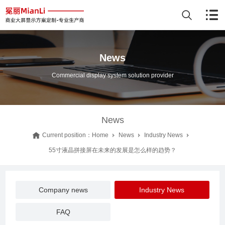
News
Commercial display system solution provider
News
Current position：
Home
News
Industry News
55寸液晶拼接屏在未来的发展是怎么样的趋势？
Company news
Industry News
FAQ