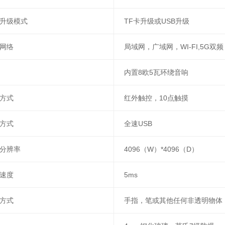
升级模式
TF卡升级或USB升级
网络
局域网，广域网，WI-FI,5G双频
内置8欧5瓦环绕音响
方式
红外触控，10点触摸
方式
全速USB
分辨率
4096（W）*4096（D）
速度
5ms
方式
手指，笔或其他任何非透明物体