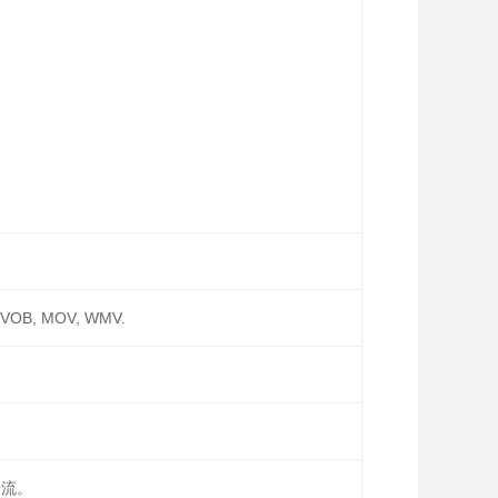
 VOB, MOV, WMV.
据流。