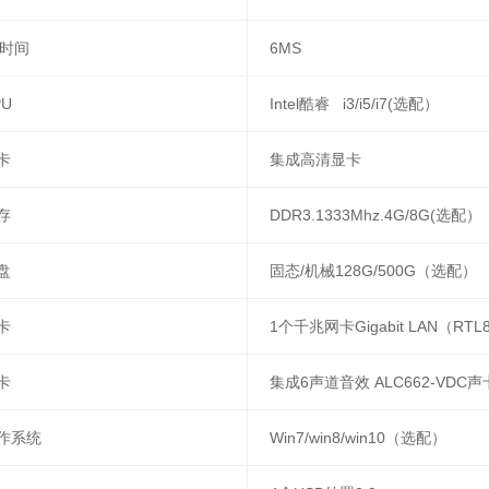
时间
6MS
PU
Intel酷睿 i3/i5/i7(选配）
显卡
集成高清显卡
内存
DDR3.1333Mhz.4G/8G(选配）
硬盘
固态/机械128G/500G（选配）
网卡
1个千兆网卡Gigabit LAN（RTL
声卡
集成6声道音效 ALC662-VDC
操作系统
Win7/win8/win10（选配）