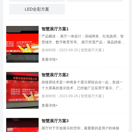
LED全彩方案
智慧展厅方案1
产品概述： 展厅一体设计：高端商务、红色政府、智
慧城市、数字教育等等。 展厅所需产品： 液晶拼接
屏、全彩LED显示屏。 智慧展厅意义： 运营管理更加
发布时间：2023-09-26 [ 智慧展厅方案 ]
便捷，交互体验更舒适。 展厅详情： （1）展厅作为
查看详情+
用户对外展示的窗口，无论是政府企业形象展示，还
是产品营……
智慧展厅方案2
拼接屏技术是一种将多个显示屏组合在一起，形成一
个大屏幕的显示技术，已经被广泛应用于展示、广
告、监控、教育等领域，为不同领域的应用提供了多
发布时间：2023-09-26 [ 智慧展厅方案 ]
样化的解决方案。
查看详情+
智慧展厅方案3
展厅对于开放展示的空间，最重要的是用户的体验