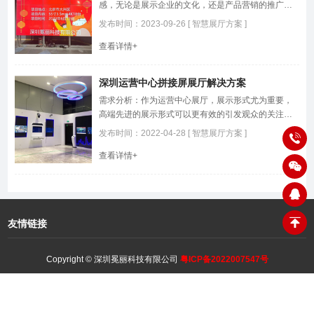
感，无论是展示企业的文化，还是产品营销的推广，
对产品和方案都有很高的要求。
发布时间：2023-09-26 [ 智慧展厅方案 ]
查看详情+
深圳运营中心拼接屏展厅解决方案
需求分析：作为运营中心展厅，展示形式尤为重要，
高端先进的展示形式可以更有效的引发观众的关注。
随着数字、互联网技术的迭代更新，展示形式近些年
发布时间：2022-04-28 [ 智慧展厅方案 ]
发生了天翻地覆的转变，勉丽智慧展厅让展示变得充
查看详情+
满活力和魅力。
友情链接
Copyright © 深圳冕丽科技有限公司
粤ICP备2022007547号